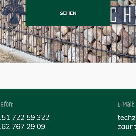
SEHEN
P
lefon:
E-Mail:
151 722 59 322
tech
162 767 29 09
zaun