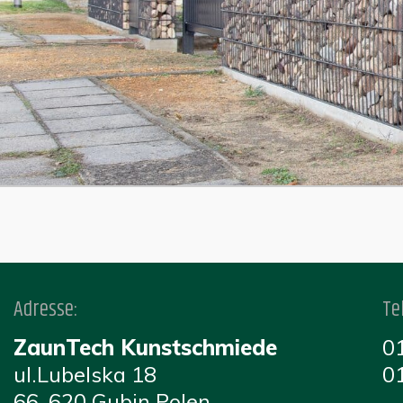
Adresse:
Te
ZaunTech Kunstschmiede
0
ul.Lubelska 18
0
66-620 Gubin Polen