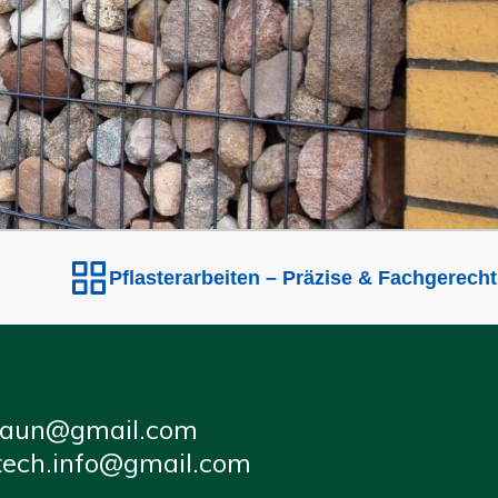
flasterarbeiten – Präzise & Fachgerecht verlegt
E
zaun@gmail.com
tech.info@gmail.com