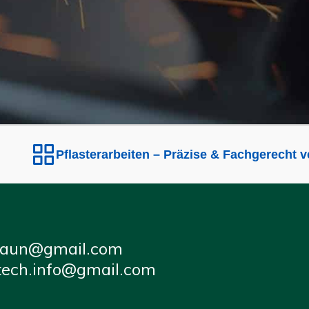
flasterarbeiten – Präzise & Fachgerecht verlegt
E
zaun@gmail.com
tech.info@gmail.com