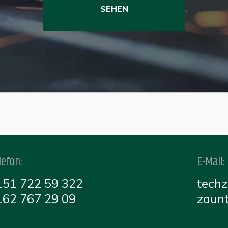
SEHEN
P
lefon:
E-Mail:
151 722 59 322
tech
162 767 29 09
zaun