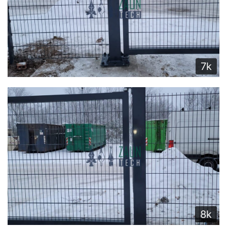
7k
8k