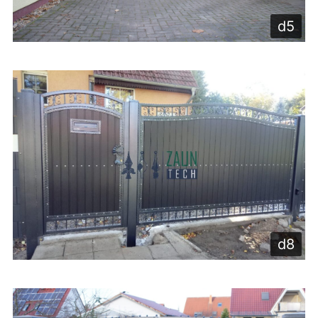
d5
d8