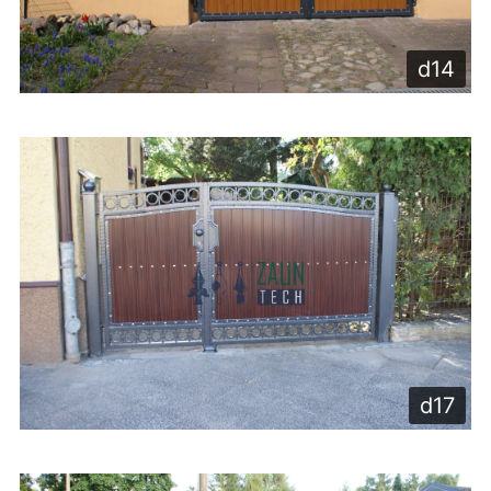
d14
d17