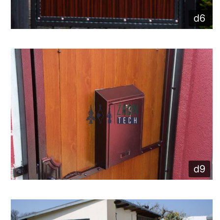
d6
d9