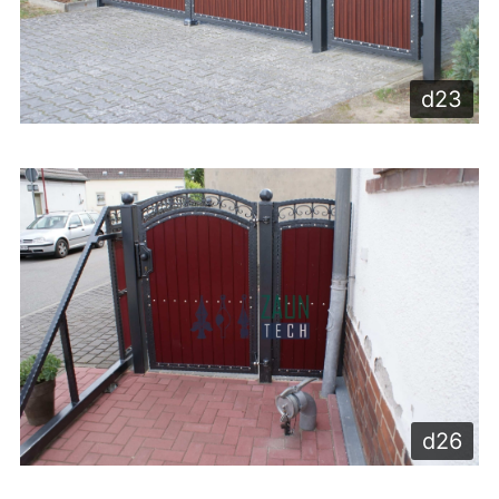
d23
d26