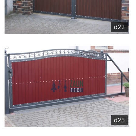
d22
d25