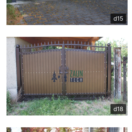
d15
d18