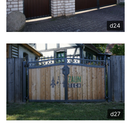
d24
d27