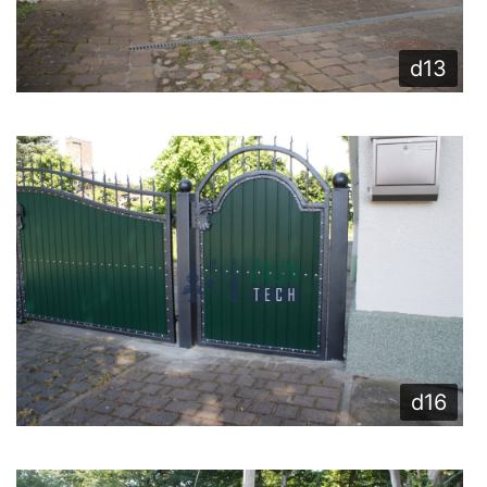
d13
d16