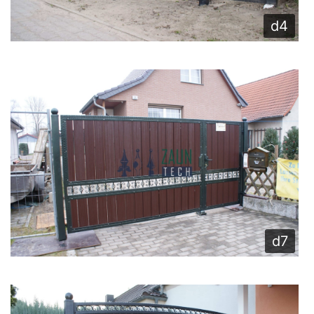
d4
d7