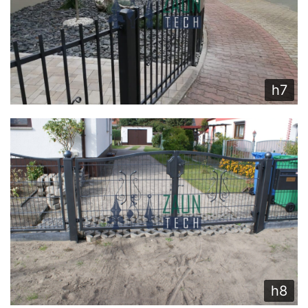
h7
h8