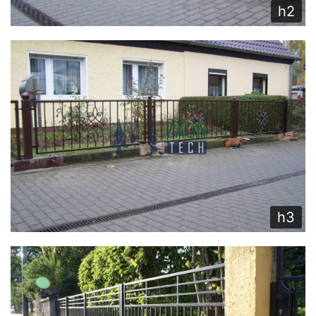
h2
h3