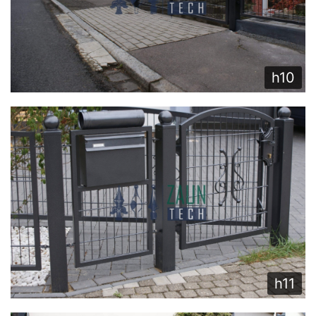
h10
h11