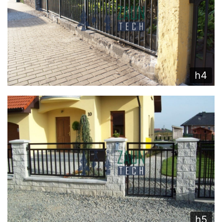
h4
h5